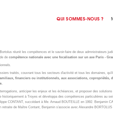
QUI SOMMES-NOUS ?
Bortolus réunit les compétences et le savoir-faire de deux admnistrateurs jud
ude de
compétence nationale avec une focalisation sur un axe Paris - Gra
ionnels.
iers traités, couvrant tous les secteurs d'activité et tous les domaines, qu'il
miliaux, financiers ou institutionnels, aux associations, copropriétés, 
e.
terrogations, anticiper les enjeux et les échéances, et proposer des solutions 
tée historiquement à Troyes et développa des compétences particulières au sein
 Phillippe CONTANT, succédant à Me. Arnaud BOUTEILLE en 1992. Benjamin CA
art en retraite de Maître Contant, Benjamin s'associe avec Alexandre BOR