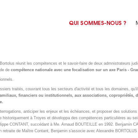
QUI SOMMES-NOUS ?
Bortolus réunit les compétences et le savoir-faire de deux admnistrateurs jud
ude de
compétence nationale avec une focalisation sur un axe Paris - Gra
ionnels.
iers traités, couvrant tous les secteurs d'activité et tous les domaines, qu'il
miliaux, financiers ou institutionnels, aux associations, copropriétés, 
e.
terrogations, anticiper les enjeux et les échéances, et proposer des solutions 
tée historiquement à Troyes et développa des compétences particulières au sein
 Phillippe CONTANT, succédant à Me. Arnaud BOUTEILLE en 1992. Benjamin CA
art en retraite de Maître Contant, Benjamin s'associe avec Alexandre BOR