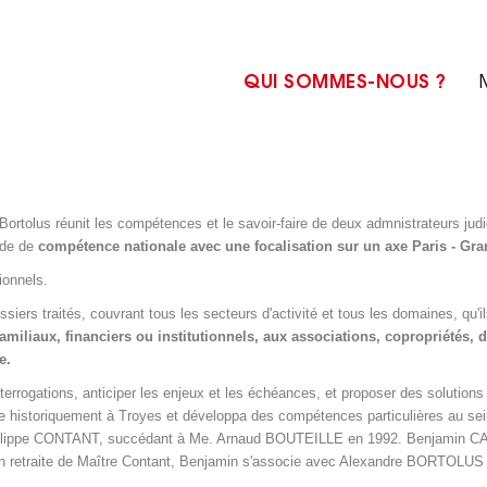
QUI SOMMES-NOUS ?
Bortolus réunit les compétences et le savoir-faire de deux admnistrateurs jud
ude de
compétence nationale avec une focalisation sur un axe Paris - Gra
ionnels.
iers traités, couvrant tous les secteurs d'activité et tous les domaines, qu'il
miliaux, financiers ou institutionnels, aux associations, copropriétés, 
e.
terrogations, anticiper les enjeux et les échéances, et proposer des solutions 
tée historiquement à Troyes et développa des compétences particulières au sein
 Phillippe CONTANT, succédant à Me. Arnaud BOUTEILLE en 1992. Benjamin CA
art en retraite de Maître Contant, Benjamin s'associe avec Alexandre BOR